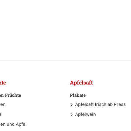
hte
Apfelsaft
en Früchte
Plakate
nen
Apfelsaft frisch ab Press
el
Apfelwein
nen und Äpfel