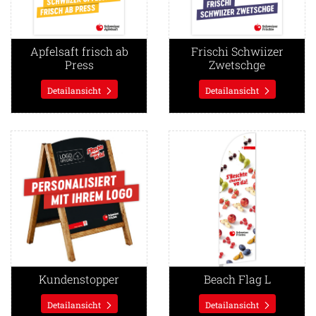
Apfelsaft frisch ab
Frischi Schwiizer
Press
Zwetschge
Detailansicht
Detailansicht
Detailansicht Kundenstopper
Detailansicht Beach Flag L
Kundenstopper
Beach Flag L
Detailansicht
Detailansicht