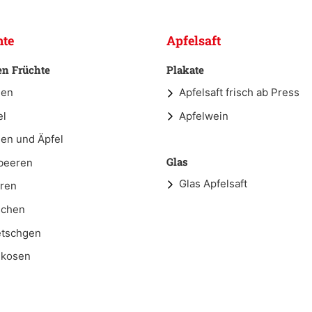
hte
Apfelsaft
en Früchte
Plakate
nen
Apfelsaft frisch ab Press
el
Apfelwein
nen und Äpfel
Glas
beeren
Glas Apfelsaft
ren
schen
tschgen
ikosen