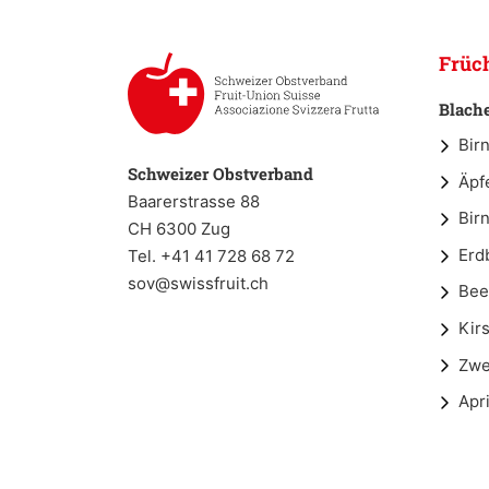
Früc
Blach
Bir
Schweizer Obstverband
Äpf
Baarerstrasse 88
Bir
CH 6300 Zug
Erd
Tel. +41 41 728 68 72
sov@swissfruit.ch
Bee
Kir
Zwe
Apr