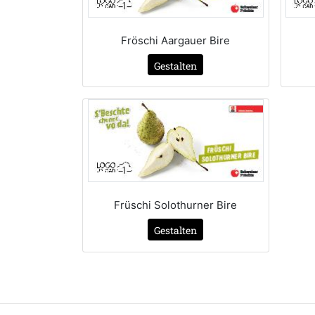
Fröschi Aargauer Bire
Gestalten
Früschi Solothurner Bire
Gestalten