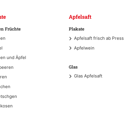
hte
Apfelsaft
en Früchte
Plakate
nen
Apfelsaft frisch ab Press
el
Apfelwein
nen und Äpfel
Glas
beeren
Glas Apfelsaft
ren
schen
tschgen
ikosen