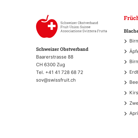
Früc
Blach
Bir
Schweizer Obstverband
Äpf
Baarerstrasse 88
Bir
CH 6300 Zug
Erd
Tel. +41 41 728 68 72
sov@swissfruit.ch
Bee
Kir
Zwe
Apr