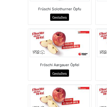
Früschi Solothurner Öpfu
Gestalten
Fröschi Aargauer Öpfel
Gestalten