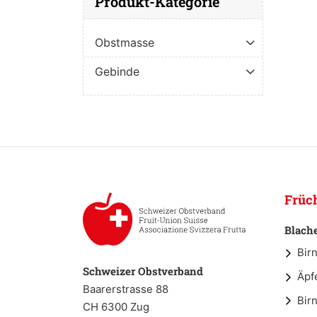
Produkt-Kategorie
Obstmasse
Gebinde
Früc
Blach
Bir
Schweizer Obstverband
Äpf
Baarerstrasse 88
Bir
CH 6300 Zug