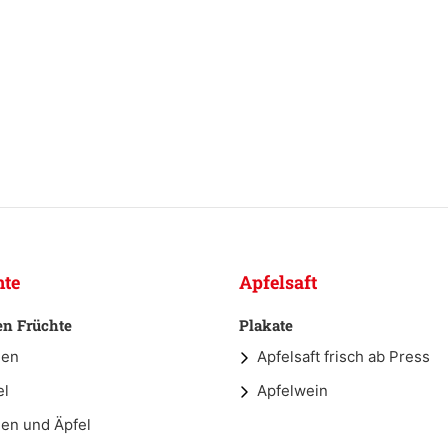
hte
Apfelsaft
en Früchte
Plakate
nen
Apfelsaft frisch ab Press
el
Apfelwein
nen und Äpfel