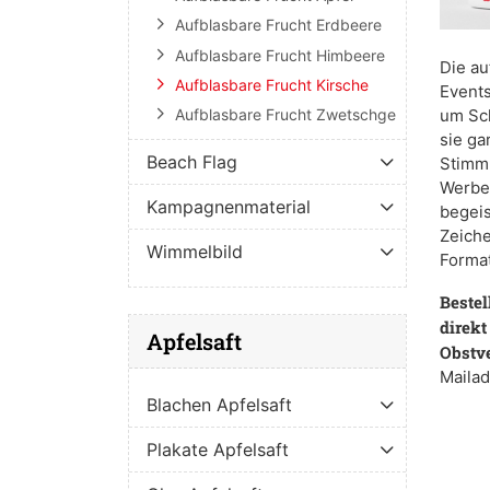
Aufblasbare Frucht Erdbeere
Aufblasbare Frucht Himbeere
Die au
Aufblasbare Frucht Kirsche
Events
um Sch
Aufblasbare Frucht Zwetschge
sie ga
Beach Flag
Stimmu
Werbet
Kampagnenmaterial
begeis
Zeiche
Wimmelbild
Format
Bestel
direkt
Apfelsaft
Obstv
Mailad
Blachen Apfelsaft
Plakate Apfelsaft