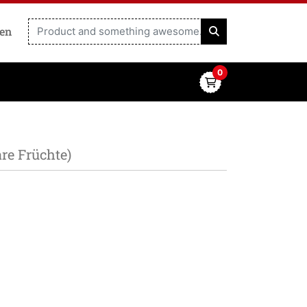
ren
0
re Früchte)