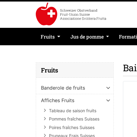
Fruits
Jus de pomme
Format
Bai
Fruits
Banderole de fruits
Affiches Fruits
Tableau de saison fruits
Pommes fraîches Suisses
Poires fraîches Suisses
Pruneaux Frais Suisses