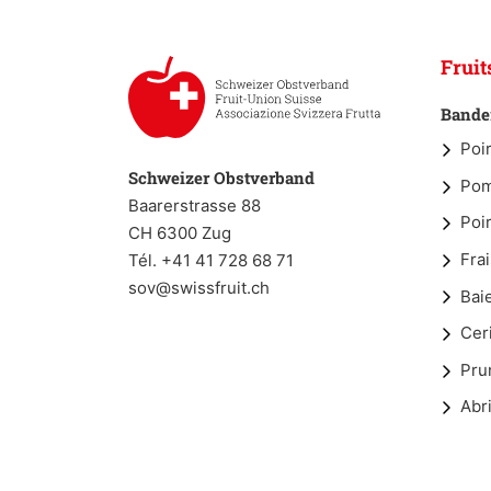
Fruit
Bander
Poi
Schweizer Obstverband
Po
Baarerstrasse 88
Poi
CH 6300 Zug
Fra
Tél. +41 41 728 68 71
sov@swissfruit.ch
Bai
Cer
Pru
Abr