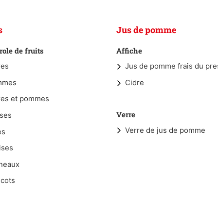
s
Jus de pomme
ole de fruits
Affiche
res
Jus de pomme frais du pre
mmes
Cidre
res et pommes
Verre
ises
Verre de jus de pomme
es
ises
neaux
icots