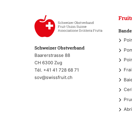
Fruit
Bander
Poi
Schweizer Obstverband
Po
Baarerstrasse 88
Poi
CH 6300 Zug
Fra
Tél. +41 41 728 68 71
sov@swissfruit.ch
Bai
Cer
Pru
Abr