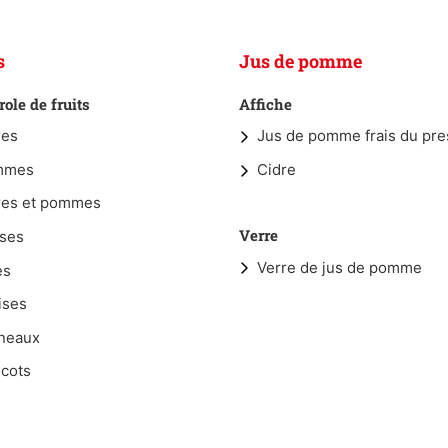
s
Jus de pomme
ole de fruits
Affiche
res
Jus de pomme frais du pre
mmes
Cidre
res et pommes
Verre
ises
Verre de jus de pomme
es
ises
neaux
icots