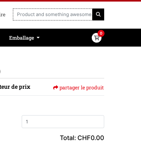
ire
0
Emballage
)
teur de prix
partager le produit
Total:
CHF0.00