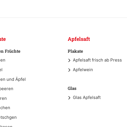
hte
Apfelsaft
en Früchte
Plakate
nen
Apfelsaft frisch ab Press
el
Apfelwein
nen und Äpfel
Glas
beeren
Glas Apfelsaft
ren
schen
tschgen
ikosen